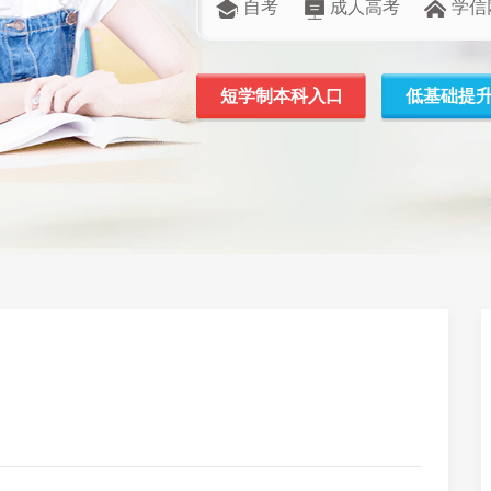
自考
成人高考
学信
短学制本科入口
低基础提