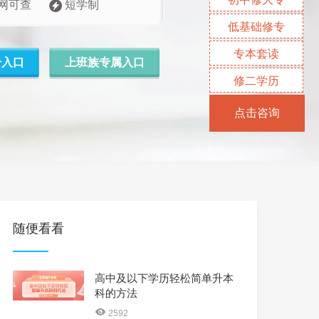
网可查
短学制
低基础修专
专本套读
升入口
上班族专属入口
修二学历
点击咨询
随便看看
高中及以下学历轻松简单升本
科的方法
2592