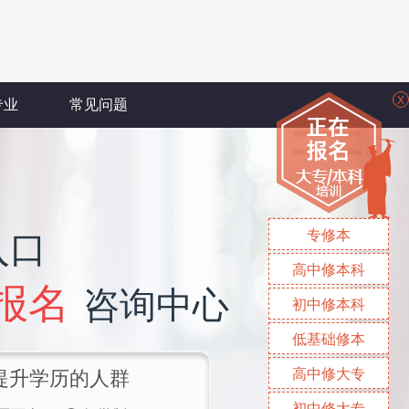
X
专业
常见问题
专修本
入口
高中修本科
报名
咨询中心
初中修本科
低基础修本
高中修大专
提升学历的人群
初中修大专