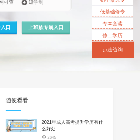
网可查
短学制
低基础修专
专本套读
升入口
上班族专属入口
修二学历
点击咨询
随便看看
2021年成人高考提升学历有什
么好处
2645