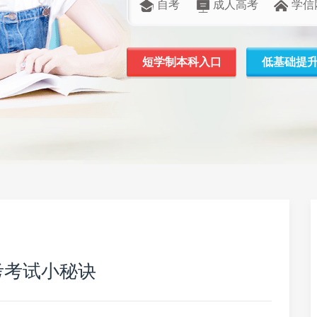
自考
成人高考
学信
短学制本科入口
低基础提
考考试小秘诀