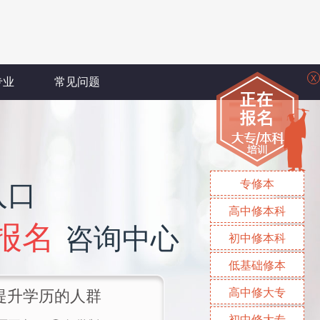
X
专业
常见问题
专修本
入口
高中修本科
报名
咨询中心
初中修本科
低基础修本
高中修大专
提升学历的人群
初中修大专