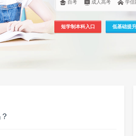
自考
成人高考
学信
短学制本科入口
低基础提
吗？