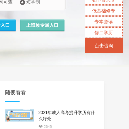
网可查
短学制
低基础修专
专本套读
升入口
上班族专属入口
修二学历
点击咨询
随便看看
2021年成人高考提升学历有什
么好处
2645