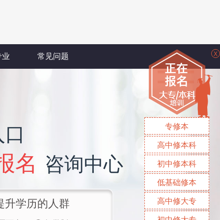
X
专业
常见问题
专修本
入口
高中修本科
报名
咨询中心
初中修本科
低基础修本
高中修大专
提升学历的人群
初中修大专